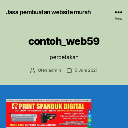
Jasa pembuatan website murah
Menu
contoh_web59
percetakan
Oleh
admin
5 Juni 2021
Penulis
Tanggal
artikel
artikel