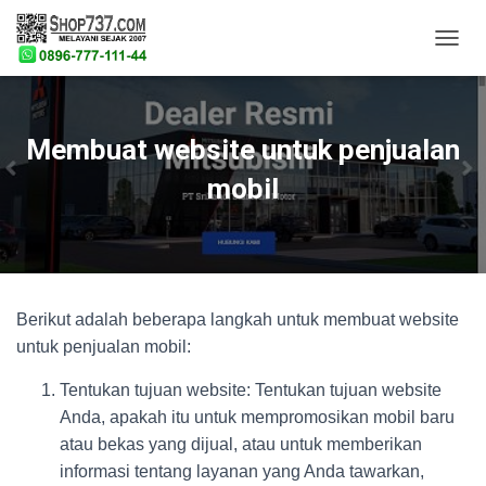
T
O
G
G
L
Membuat website untuk penjualan
E
N
mobil
A
V
I
G
A
S
Berikut adalah beberapa langkah untuk membuat website
I
untuk penjualan mobil:
Tentukan tujuan website: Tentukan tujuan website
Anda, apakah itu untuk mempromosikan mobil baru
atau bekas yang dijual, atau untuk memberikan
informasi tentang layanan yang Anda tawarkan,