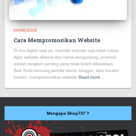
KNOWLEDGE
Cara Mempromosikan Website
Di era digital saat ini, memiliki website saja tidak cukup.
Agar website dikenal dan ramai pengunjung, promosi
adalah langkah penting yang tidak boleh dilewatkan.
Baik Anda seorang pemilik bisnis, blogger, atau kreator
konten, mempromosikan website
Read more…
Mengapa Shop737 ?